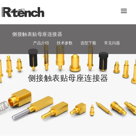
EN
首页
侧接触表贴母座连接器
电子连接器
产品介绍
技术参数
选型下载
常见问题
应用故事
极细弹簧针Probe
关于我们
弹簧针Pogo Pin
新闻资讯
侧接触表贴母座连接器
多触点Pogo Pin连接器
联系我们
母座连接器
高速线束及组件
电源插座连接器
多位电源插座连接器