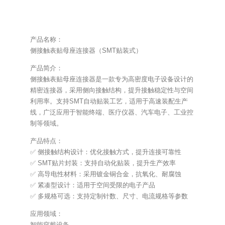
FFC&FPC连接器
...
产品名称：
侧接触表贴母座连接器（SMT贴装式）
最大外径
最大外径
最大外径
最大外径
产品简介：
0.21极细弹
0.22极细弹
0.23极细弹
0.24极细弹
簧针Probe
簧针Probe
簧针Probe
簧针Probe
侧接触表贴母座连接器是一款专为高密度电子设备设计的
精密连接器，采用侧向接触结构，提升接触稳定性与空间
利用率。支持SMT自动贴装工艺，适用于高速装配生产
线，广泛应用于智能终端、医疗仪器、汽车电子、工业控
制等领域。
最大外径
最大外径
最大外径
0.25极细弹
0.26极细弹
0.28&0.38
产品特点：
簧针Probe
簧针Probe
极细弹簧针
✅ 侧接触结构设计：优化接触方式，提升连接可靠性
Probe
✅ SMT贴片封装：支持自动化贴装，提升生产效率
✅ 高导电性材料：采用镀金铜合金，抗氧化、耐腐蚀
✅ 紧凑型设计：适用于空间受限的电子产品
✅ 多规格可选：支持定制针数、尺寸、电流规格等参数
应用领域：
智能穿戴设备