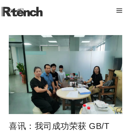
EN
首页
电子连接器
应用故事
极细弹簧针Probe
关于我们
弹簧针Pogo Pin
新闻资讯
多触点Pogo Pin连接器
联系我们
母座连接器
高速线束及组件
电源插座连接器
多位电源插座连接器
喜讯：我司成功荣获 GB/T