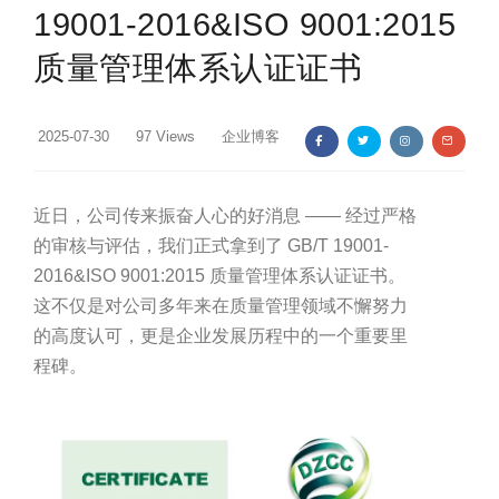
FFC&FPC连接器
19001-2016&ISO 9001:2015
...
质量管理体系认证证书
2025-07-30
97 Views
企业博客
最大外径
最大外径
最大外径
最大外径
0.21极细弹
0.22极细弹
0.23极细弹
0.24极细弹
簧针Probe
簧针Probe
簧针Probe
簧针Probe
近日，公司传来振奋人心的好消息 —— 经过严格
的审核与评估，我们正式拿到了 GB/T 19001-
2016&ISO 9001:2015 质量管理体系认证证书。
最大外径
最大外径
最大外径
这不仅是对公司多年来在质量管理领域不懈努力
0.25极细弹
0.26极细弹
0.28&0.38
簧针Probe
簧针Probe
极细弹簧针
的高度认可，更是企业发展历程中的一个重要里
Probe
程碑。